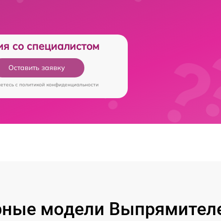
ия со специалистом
Оставить заявку
аетесь c
политикой конфиденциальности
рные модели Выпрямителе