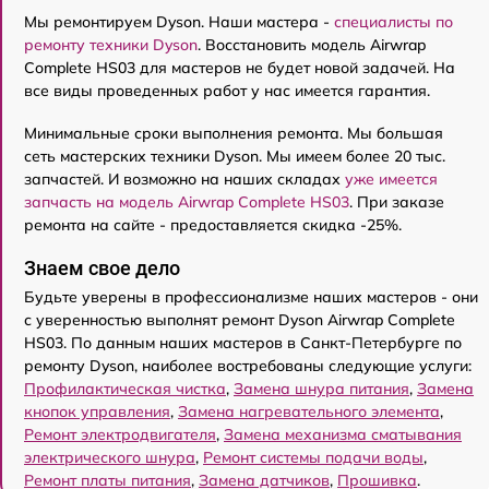
Мы ремонтируем Dyson. Наши мастера -
специалисты по
ремонту техники Dyson
. Восстановить модель Airwrap
Complete HS03 для мастеров не будет новой задачей. На
все виды проведенных работ у нас имеется гарантия.
Минимальные сроки выполнения ремонта. Мы большая
сеть мастерских техники Dyson. Мы имеем более 20 тыс.
запчастей. И возможно на наших складах
уже имеется
запчасть на модель Airwrap Complete HS03
. При заказе
ремонта на сайте - предоставляется скидка -25%.
Знаем свое дело
Будьте уверены в профессионализме наших мастеров - они
с уверенностью выполнят ремонт Dyson Airwrap Complete
HS03. По данным наших мастеров в Санкт-Петербурге по
ремонту Dyson, наиболее востребованы следующие услуги:
Профилактическая чистка
,
Замена шнура питания
,
Замена
кнопок управления
,
Замена нагревательного элемента
,
Ремонт электродвигателя
,
Замена механизма сматывания
электрического шнура
,
Ремонт системы подачи воды
,
Ремонт платы питания
,
Замена датчиков
,
Прошивка
.