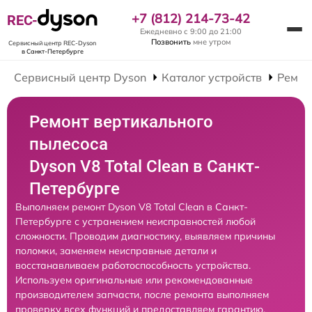
+7 (812) 214-73-42
REC-
Ежедневно с 9:00 до 21:00
Позвонить
мне утром
Сервисный центр REC-Dyson
в Санкт-Петербурге
Сервисный центр Dyson
Каталог устройств
Ремон
Ремонт вертикального
пылесоса
Dyson V8 Total Clean в Санкт-
Петербурге
Выполняем ремонт Dyson V8 Total Clean в Санкт-
Петербурге с устранением неисправностей любой
сложности. Проводим диагностику, выявляем причины
поломки, заменяем неисправные детали и
восстанавливаем работоспособность устройства.
Используем оригинальные или рекомендованные
производителем запчасти, после ремонта выполняем
проверку всех функций и предоставляем гарантию.