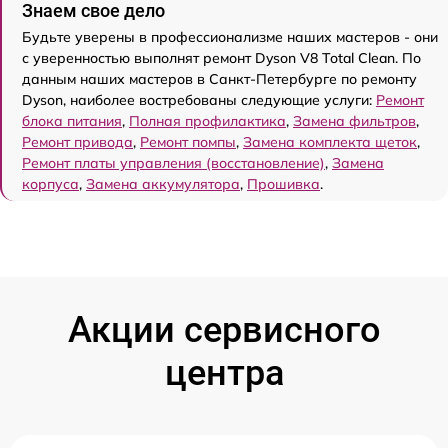
Знаем свое дело
Будьте уверены в профессионализме наших мастеров - они
с уверенностью выполнят ремонт Dyson V8 Total Clean. По
данным наших мастеров в Санкт-Петербурге по ремонту
Dyson, наиболее востребованы следующие услуги:
Ремонт
блока питания
,
Полная профилактика
,
Замена фильтров
,
Ремонт привода
,
Ремонт помпы
,
Замена комплекта щеток
,
Ремонт платы управления (восстановление)
,
Замена
корпуса
,
Замена аккумулятора
,
Прошивка
.
Акции сервисного
центра