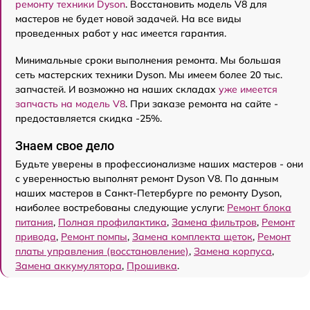
ремонту техники Dyson
. Восстановить модель V8 для
мастеров не будет новой задачей. На все виды
проведенных работ у нас имеется гарантия.
Минимальные сроки выполнения ремонта. Мы большая
сеть мастерских техники Dyson. Мы имеем более 20 тыс.
запчастей. И возможно на наших складах
уже имеется
запчасть на модель V8
. При заказе ремонта на сайте -
предоставляется скидка -25%.
Знаем свое дело
Будьте уверены в профессионализме наших мастеров - они
с уверенностью выполнят ремонт Dyson V8. По данным
наших мастеров в Санкт-Петербурге по ремонту Dyson,
наиболее востребованы следующие услуги:
Ремонт блока
питания
,
Полная профилактика
,
Замена фильтров
,
Ремонт
привода
,
Ремонт помпы
,
Замена комплекта щеток
,
Ремонт
платы управления (восстановление)
,
Замена корпуса
,
Замена аккумулятора
,
Прошивка
.