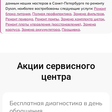
данным наших мастеров в Санкт-Петербурге по ремонту
Dyson, наиболее востребованы следующие услуги:
Ремонт
блока питания
,
Полная профилактика
,
Замена фильтров
,
Ремонт привода
,
Ремонт помпы
,
Замена комплекта щеток
,
Ремонт платы управления (восстановление)
,
Замена
корпуса
,
Замена аккумулятора
,
Прошивка
.
Акции сервисного
центра
Бесплатная диагностика в день
обращения