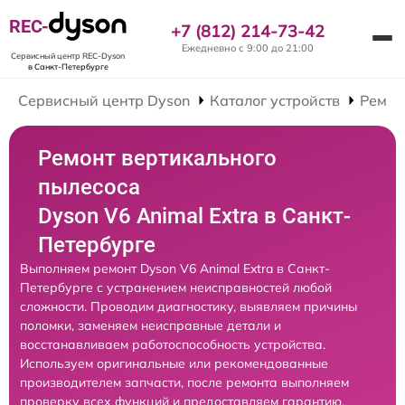
REC-
+7 (812) 214-73-42
Ежедневно с 9:00 до 21:00
Сервисный центр REC-Dyson
в Санкт-Петербурге
Сервисный центр Dyson
Каталог устройств
Ремон
Ремонт вертикального
пылесоса
Dyson V6 Animal Extra в Санкт-
Петербурге
Выполняем ремонт Dyson V6 Animal Extra в Санкт-
Петербурге с устранением неисправностей любой
сложности. Проводим диагностику, выявляем причины
поломки, заменяем неисправные детали и
восстанавливаем работоспособность устройства.
Используем оригинальные или рекомендованные
производителем запчасти, после ремонта выполняем
проверку всех функций и предоставляем гарантию.