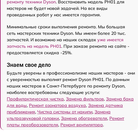
ремонту техники Dyson
. Восстановить модель PH01 для
мастеров не будет новой задачей. На все виды
проведенных работ у нас имеется гарантия.
Минимальные сроки выполнения ремонта. Мы большая
сеть мастерских техники Dyson. Мы имеем более 20 тыс.
запчастей. И возможно на наших складах
уже имеется
запчасть на модель PH01
. При заказе ремонта на сайте -
предоставляется скидка -25%.
Знаем свое дело
Будьте уверены в профессионализме наших мастеров - они
с уверенностью выполнят ремонт Dyson PH01. По данным
наших мастеров в Санкт-Петербурге по ремонту Dyson,
наиболее востребованы следующие услуги:
Профилактическая чистка
,
Замена фильтров
,
Замена бака
для воды
,
Ремонт озонатора воздуха
,
Замена датчика
приближения
,
Чистка системы от накипи
,
Замена
ультразвуковой головки
,
Замена обогревателя
,
Ремонт
платы преобразователя
,
Ремонт вентилятора
.