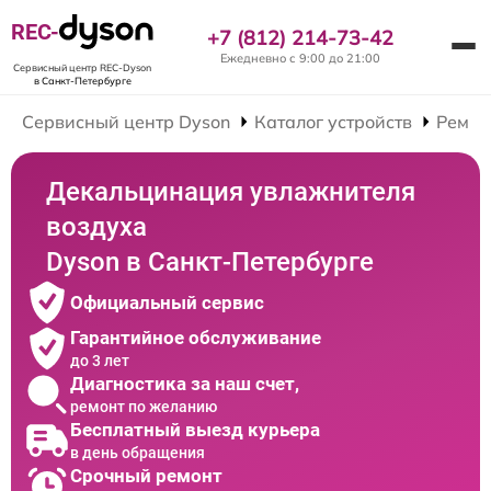
REC-
+7 (812) 214-73-42
Ежедневно с 9:00 до 21:00
Сервисный центр REC-Dyson
в Санкт-Петербурге
Сервисный центр Dyson
Каталог устройств
Ремон
Декальцинация увлажнителя
воздуха
Dyson в Санкт-Петербурге
Официальный сервис
Гарантийное обслуживание
до 3 лет
Диагностика за наш счет,
ремонт по желанию
Бесплатный выезд курьера
в день обращения
Срочный ремонт