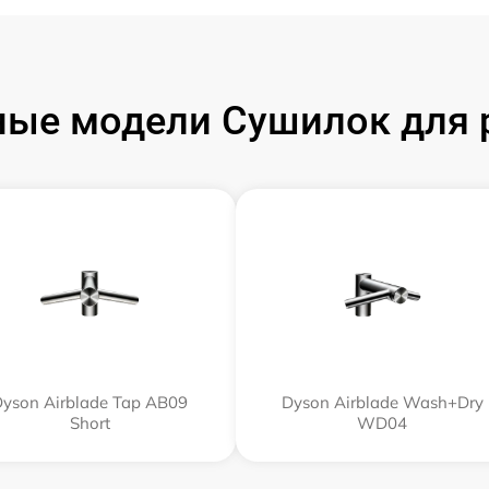
ые модели Сушилок для 
yson Airblade Tap AB09
Dyson Airblade Wash+Dry
Short
WD04