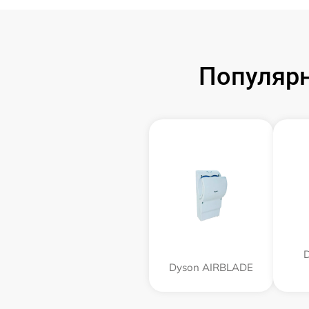
Популярн
D
Dyson AIRBLADE