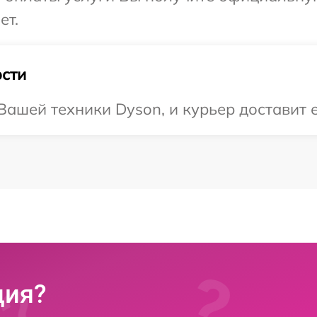
ет.
сти
ашей техники Dyson, и курьер доставит е
ция?