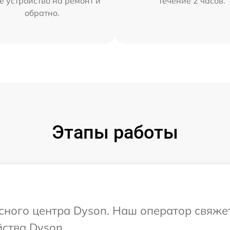
е устройство на ремонт и
течение 2 часов.
обратно.
Этапы работы
исного центра Dyson. Наш оператор свяже
ства Dyson.