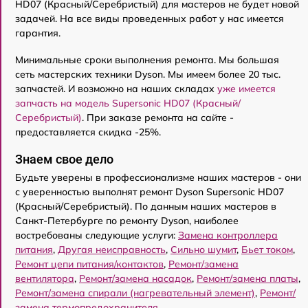
HD07 (Красный/Серебристый) для мастеров не будет новой
задачей. На все виды проведенных работ у нас имеется
гарантия.
Минимальные сроки выполнения ремонта. Мы большая
сеть мастерских техники Dyson. Мы имеем более 20 тыс.
запчастей. И возможно на наших складах
уже имеется
запчасть на модель Supersonic HD07 (Красный/
Серебристый)
. При заказе ремонта на сайте -
предоставляется скидка -25%.
Знаем свое дело
Будьте уверены в профессионализме наших мастеров - они
с уверенностью выполнят ремонт Dyson Supersonic HD07
(Красный/Серебристый). По данным наших мастеров в
Санкт-Петербурге по ремонту Dyson, наиболее
востребованы следующие услуги:
Замена контроллера
питания
,
Другая неисправность
,
Сильно шумит
,
Бьет током
,
Ремонт цепи питания/контактов
,
Ремонт/замена
вентилятора
,
Ремонт/замена насадок
,
Ремонт/замена платы
,
Ремонт/замена спирали (нагревательный элемент)
,
Ремонт/
замена термопредохранителя
.